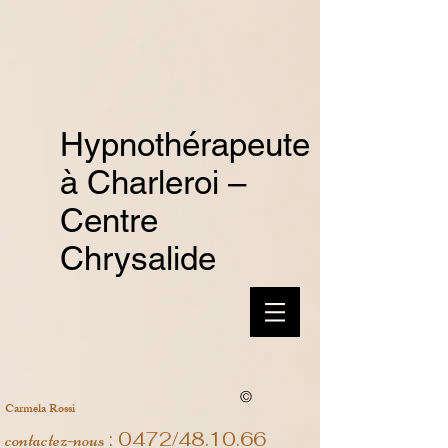
Hypnothérapeute
à Charleroi –
Centre
Chrysalide
©
Carmela Rossi
: 0472/48.10.66
contactez-nous